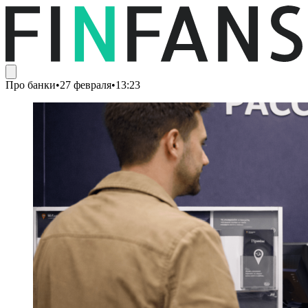
Про банки
•
27 февраля
•
13:23