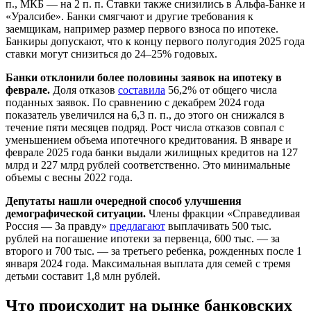
п., МКБ — на 2 п. п. Ставки также снизились в Альфа-Банке и
«Уралсибе». Банки смягчают и другие требования к
заемщикам, например размер первого взноса по ипотеке.
Банкиры допускают, что к концу первого полугодия 2025 года
ставки могут снизиться до 24–25% годовых.
Банки отклонили более половины заявок на ипотеку в
феврале.
Доля отказов
составила
56,2% от общего числа
поданных заявок. По сравнению с декабрем 2024 года
показатель увеличился на 6,3 п. п., до этого он снижался в
течение пяти месяцев подряд. Рост числа отказов совпал с
уменьшением объема ипотечного кредитования. В январе и
феврале 2025 года банки выдали жилищных кредитов на 127
млрд и 227 млрд рублей соответственно. Это минимальные
объемы с весны 2022 года.
Депутаты нашли очередной способ улучшения
демографической ситуации.
Члены фракции «Справедливая
Россия — За правду»
предлагают
выплачивать 500 тыс.
рублей на погашение ипотеки за первенца, 600 тыс. — за
второго и 700 тыс. — за третьего ребенка, рожденных после 1
января 2024 года. Максимальная выплата для семей с тремя
детьми составит 1,8 млн рублей.
Что происходит на рынке банковских