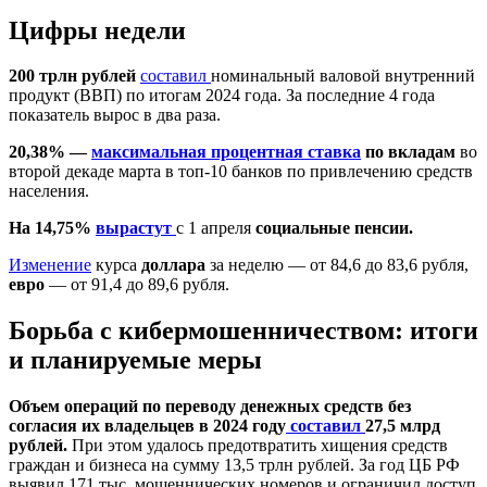
Цифры недели
200 трлн рублей
составил
номинальный валовой внутренний
продукт (ВВП) по итогам 2024 года. За последние 4 года
показатель вырос в два раза.
20,38% —
максимальная процентная ставка
по вкладам
во
второй декаде марта в топ-10 банков по привлечению средств
населения.
На 14,75%
вырастут
с 1 апреля
социальные пенсии.
Изменение
курса
доллара
за неделю — от 84,6 до 83,6 рубля,
евро
— от 91,4 до 89,6 рубля.
Борьба с кибермошенничеством: итоги
и планируемые меры
Объем операций по переводу денежных средств без
согласия их владельцев в 2024 году
составил
27,5 млрд
рублей.
При этом удалось предотвратить хищения средств
граждан и бизнеса на сумму 13,5 трлн рублей. За год ЦБ РФ
выявил 171 тыс. мошеннических номеров и ограничил доступ