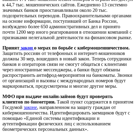
к 44,7 тыс. мошеннических сайтов. Ежедневно 13 системно
значимых банков приостанавливали около 20 тыс.
подозрительных переводов. Правоохранительными органами
на основе информации, поступившей от Банка России,
возбуждено более 650 административных дел и принято
почти 1200 мер иного реагирования в отношении компаний с
признаками нелегальной деятельности на финансовом рынке.
Принят
закон
о мерах по борьбе с кибермошенничеством.
Защитить россиян от телефонных и интернет-мошенников
должны 30 мер, вошедших в новый закон. Теперь сотрудники
банков и операторов связи не смогут общаться с клиентами
через иностранные мессенджеры, а банки будут обязаны
распространить антифрод-мероприятия на банкоматы. Звонки
от организаций и вызовы с международных номеров будут
маркироваться, предусмотрены и многие другие меры.
МФО при выдаче онлайн-займов будут проверять
клиентов по биометрии.
Такой пункт содержится в принятом
Госдумой
законе
, направленном на защиту граждан от
кибермошенничества. Идентифицировать заемщиков будут с
помощью «Единой системы идентификации и
аутентификации физических лиц с использованием
биометрических персональных данных».