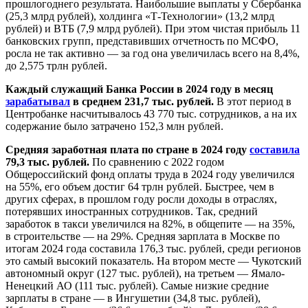
прошлогоднего результата. Наибольшие выплаты у Сбербанка
(25,3 млрд рублей), холдинга «Т-Технологии» (13,2 млрд
рублей) и ВТБ (7,9 млрд рублей). При этом чистая прибыль 11
банковских групп, представивших отчетность по МСФО,
росла не так активно — за год она увеличилась всего на 8,4%,
до 2,575 трлн рублей.
Каждый служащий Банка России в 2024 году в месяц
зарабатывал
в среднем 231,7 тыс. рублей.
В этот период в
Центробанке насчитывалось 43 770 тыс. сотрудников, а на их
содержание было затрачено 152,3 млн рублей.
Средняя заработная плата по стране в 2024 году
составила
79,3 тыс. рублей.
По сравнению с 2022 годом
Общероссийский фонд оплаты труда в 2024 году увеличился
на 55%, его объем достиг 64 трлн рублей. Быстрее, чем в
других сферах, в прошлом году росли доходы в отраслях,
потерявших иностранных сотрудников. Так, средний
заработок в такси увеличился на 82%, в общепите — на 35%,
в строительстве — на 29%. Средняя зарплата в Москве по
итогам 2024 года составила 176,3 тыс. рублей, среди регионов
это самый высокий показатель. На втором месте — Чукотский
автономный округ (127 тыс. рублей), на третьем — Ямало-
Ненецкий АО (111 тыс. рублей). Самые низкие средние
зарплаты в стране — в Ингушетии (34,8 тыс. рублей),