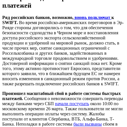
платежей
Ряд российских банков, возможно,
вновь подключат
к
SWIFT.
Во время российско-американских переговоров в Эр-
Рияде стороны договорились о том, что для обеспечения
безопасности судоходства в Черном море и восстановления
доступа российского экспорта сельскохозяйственной
продукции и удобрений на мировой рынок, должно стать, в
числе прочих мер, снятие санкционных ограничений с
Россельхозбанка и других банков, задействованных в
международной торговле продовольствием и удобрениями.
Достоверной информации о снятии санкций пока нет. Кроме
того, этому активно противостоит Евросоюз, представители
которого заявили, что в ближайшем будущем ЕС не намерен
вносить изменения в санкционный режим против России, а
также разрешать подключение российских банков к SWIFT.
Произошел масштабный сбой в работе системы быстрых
платежей.
Сообщения о невозможности совершить переводы
между банками через СБП
начали поступать
около 10:00 по
московскому времени 26 марта. Также пользователи не могли
выполнить операции оплаты через систему. Жалобы
поступали от клиентов Сбербанка, ВТБ, Альфа-Банка, Т-
Банка. Неполадки в работе системы
были вызваны
сбоем в