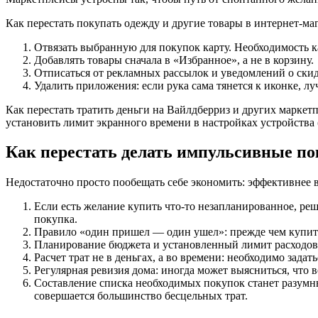
Как перестать покупать одежду и другие товары в интернет-ма
Отвязать выбранную для покупок карту. Необходимость к
Добавлять товары сначала в «Избранное», а не в корзину.
Отписаться от рекламных рассылок и уведомлений о скид
Удалить приложения: если рука сама тянется к иконке, лу
Как перестать тратить деньги на Вайлдберриз и других марке
установить лимит экранного времени в настройках устройства 
Как перестать делать импульсивные по
Недостаточно просто пообещать себе экономить: эффективнее 
Если есть желание купить что-то незапланированное, реш
покупка.
Правило «один пришел — один ушел»: прежде чем купить 
Планирование бюджета и установленный лимит расходов п
Расчет трат не в деньгах, а во времени: необходимо задат
Регулярная ревизия дома: иногда может выясниться, что в
Составление списка необходимых покупок станет разумны
совершается большинство бесцельных трат.