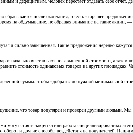
ценным и дефицитным. Человек перестает отдавать себе отчет, де
о сбрасывается после окончания, то есть «горящее предложение»
бе время на обдумывание, не обращая внимание на такие акции, 
нутая и сильно завышенная. Такие предложения нередко кажутся 
овар изначально выставляют по завышенной стоимости, а затем «
авнить стоимость одинаковых товаров на других площадках. Час
пределенной суммы: чтобы «добрать» до нужной минимальной стои
ощущение, что товар популярен и проверен другими людьми. Мы
 могут стоять накрутка или работа специализированных агентс
т оборот и другие способы воздействия на покупателей. Наприм