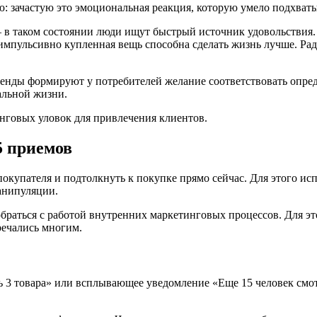
: зачастую это эмоциональная реакция, которую умело подхваты
 — в таком состоянии люди ищут быстрый источник удовольствия
импульсивно купленная вещь способна сделать жизнь лучше. Рад
енды формируют у потребителей желание соответствовать опред
альной жизни.
нговых уловок для привлечения клиентов.
5 приемов
упателя и подтолкнуть к покупке прямо сейчас. Для этого испо
манипуляции.
обраться с работой внутренних маркетинговых процессов. Для э
речались многим.
сь 3 товара» или всплывающее уведомление «Еще 15 человек смо