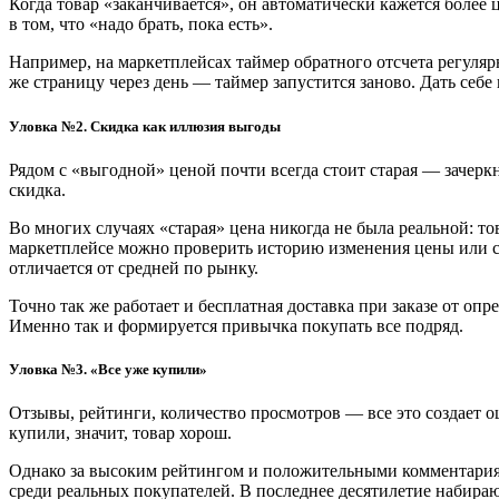
Когда товар «заканчивается», он автоматически кажется более 
в том, что «надо брать, пока есть».
Например, на маркетплейсах таймер обратного отсчета регулярн
же страницу через день — таймер запустится заново. Дать се
Уловка №2. Скидка как иллюзия выгоды
Рядом с «выгодной» ценой почти всегда стоит старая — зачерк
скидка.
Во многих случаях «старая» цена никогда не была реальной: т
маркетплейсе можно проверить историю изменения цены или ср
отличается от средней по рынку.
Точно так же работает и бесплатная доставка при заказе от о
Именно так и формируется привычка покупать все подряд.
Уловка №3. «Все уже купили»
Отзывы, рейтинги, количество просмотров — все это создает 
купили, значит, товар хорош.
Однако за высоким рейтингом и положительными комментариями
среди реальных покупателей. В последнее десятилетие набираю