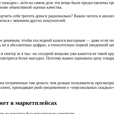
е находки», хотя на самом деле эти вещи были предоставлены п
снове объективной оценки качества.
научить себя тратить деньги рационально? Важно читать и анали
иться с мнением других покупателей.
е дешевым, чтобы последний казался выгодным — даже если он и
ь не в абсолютных цифрах, а относительно первой увиденной ц
— и свитер за 4 тыс. на соседней вешалке уже кажется не такой 
 смотрятся более выгодно. Поэтому важно оценивать цену товара 
на потраченные там деньги: чем дольше пользователь просматри
ллинг, приходящие push-уведомления о «персональных скидках
жет в маркетплейсах
ния до покупки был максимально коротким.