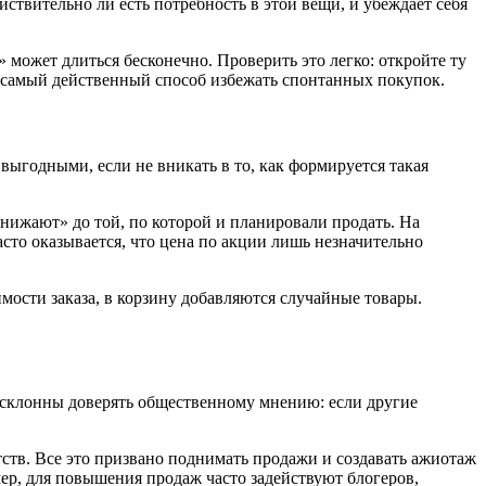
йствительно ли есть потребность в этой вещи, и убеждает себя
 может длиться бесконечно. Проверить это легко: откройте ту
— самый действенный способ избежать спонтанных покупок.
выгодными, если не вникать в то, как формируется такая
снижают» до той, по которой и планировали продать. На
то оказывается, что цена по акции лишь незначительно
мости заказа, в корзину добавляются случайные товары.
 склонны доверять общественному мнению: если другие
тв. Все это призвано поднимать продажи и создавать ажиотаж
ер, для повышения продаж часто задействуют блогеров,