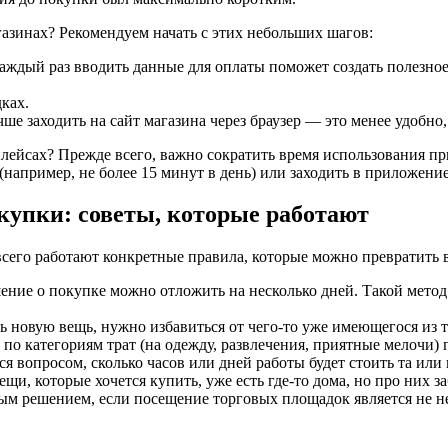
газинах? Рекомендуем начать с этих небольших шагов:
аждый раз вводить данные для оплаты поможет создать полезное
ках.
чше заходить на сайт магазина через браузер — это менее удобно,
тплейсах? Прежде всего, важно сократить время использования 
(например, не более 15 минут в день) или заходить в приложени
купки: советы, которые работают
всего работают конкретные правила, которые можно превратить
ение о покупке можно отложить на несколько дней. Такой метод
новую вещь, нужно избавиться от чего-то уже имеющегося из т
о категориям трат (на одежду, развлечения, приятные мелочи)
ься вопросом, сколько часов или дней работы будет стоить та или
ещи, которые хочется купить, уже есть где-то дома, но про них з
м решением, если посещение торговых площадок является не нео