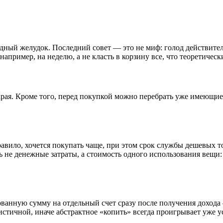
одный желудок. Последний совет — это не миф: голод действите
пример, на неделю, а не класть в корзину все, что теоретическ
арая. Кроме того, перед покупкой можно перебрать уже имеющиеся
вило, хочется покупать чаще, при этом срок службы дешевых то
ь не денежные затраты, а стоимость одного использования вещи: 
анную сумму на отдельный счет сразу после получения дохода —
истичной, иначе абстрактное «копить» всегда проигрывает уже у